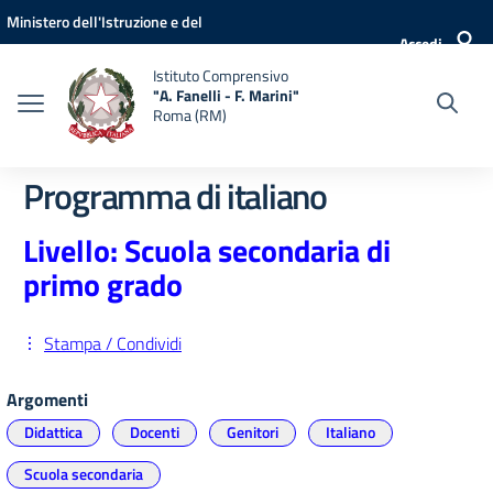
Vai ai contenuti
Vai al menu di navigazione
Vai al footer
Ministero dell'Istruzione e del
Accedi
Merito
Istituto Comprensivo
"A. Fanelli - F. Marini"
Roma (RM)
Programma di italiano
Livello: Scuola secondaria di
primo grado
Stampa / Condividi
Argomenti
Didattica
Docenti
Genitori
Italiano
Scuola secondaria