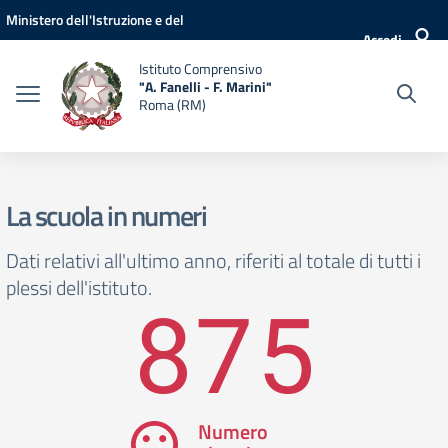
Vai ai contenuti
Vai al menu di navigazione
Vai al footer
Ministero dell'Istruzione e del
Accedi
Merito
Istituto Comprensivo
"A. Fanelli - F. Marini"
Roma (RM)
La scuola in numeri
Dati relativi all'ultimo anno, riferiti al totale di tutti i
plessi dell'istituto.
875
Numero