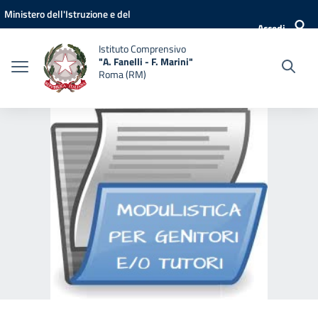
Vai ai contenuti
Vai al menu di navigazione
Vai al footer
Ministero dell'Istruzione e del
Accedi
Merito
Istituto Comprensivo
"A. Fanelli - F. Marini"
Roma (RM)