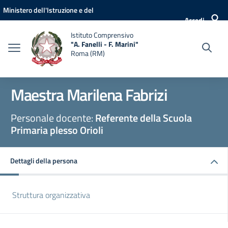
Vai ai contenuti
Vai al menu di navigazione
Vai al footer
Ministero dell'Istruzione e del
Accedi
Merito
Istituto Comprensivo
"A. Fanelli - F. Marini"
Roma (RM)
Maestra Marilena Fabrizi
Personale docente:
Referente della Scuola
Primaria plesso Orioli
Dettagli della persona
Struttura organizzativa